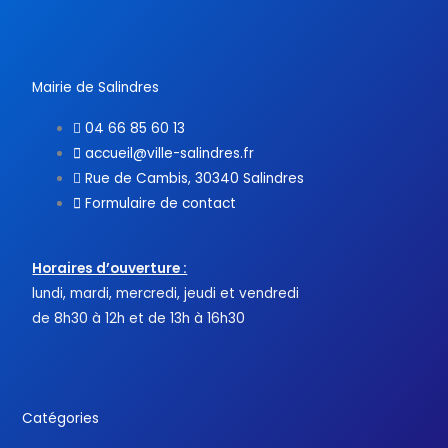
o
e
b
o
r
e
k
-
f
Mairie de Salindres
04 66 85 60 13
accueil@ville-salindres.fr
Rue de Cambis, 30340 Salindres
Formulaire de contact
Horaires d’ouverture :
lundi, mardi, mercredi, jeudi et vendredi
de 8h30 à 12h et de 13h à 16h30
Catégories