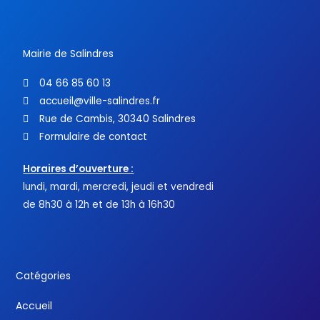
o
r
e
k
-
f
Mairie de Salindres
04 66 85 60 13
accueil@ville-salindres.fr
Rue de Cambis, 30340 Salindres
Formulaire de contact
Horaires d’ouverture :
lundi, mardi, mercredi, jeudi et vendredi
de 8h30 à 12h et de 13h à 16h30
Catégories
Accueil