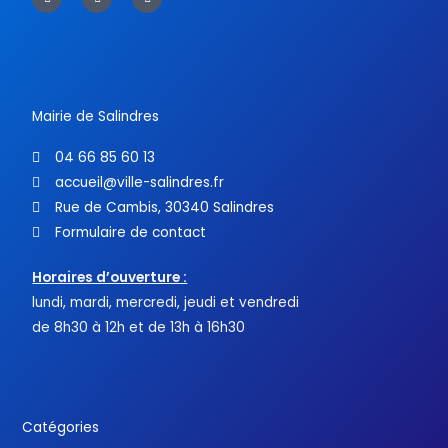
c
i
u
e
t
t
b
t
u
o
e
b
o
r
e
k
-
f
Mairie de Salindres
04 66 85 60 13
accueil@ville-salindres.fr
Rue de Cambis, 30340 Salindres
Formulaire de contact
Horaires d’ouverture :
lundi, mardi, mercredi, jeudi et vendredi
de 8h30 à 12h et de 13h à 16h30
Catégories