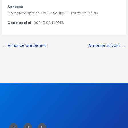
Adresse
Complexe sportif ' Lou Frigoulou ' - route de Célas
Code postal
30340 SALINDRES
←
Annonce précédent
Annonce suivant
→
F
T
Y
a
w
o