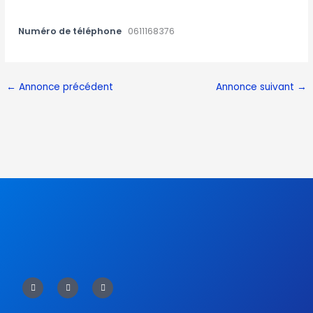
Numéro de téléphone
0611168376
←
Annonce précédent
Annonce suivant
→
F
T
Y
a
w
o
c
i
u
e
t
t
b
t
u