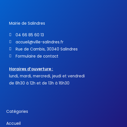
o
e
b
o
r
e
k
-
f
Mairie de Salindres
04 66 85 60 13
accueil@ville-salindres.fr
Rue de Cambis, 30340 Salindres
Formulaire de contact
Horaires d’ouverture :
lundi, mardi, mercredi, jeudi et vendredi
de 8h30 à 12h et de 13h à 16h30
Catégories
Accueil