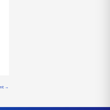
ant
→