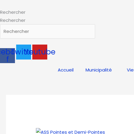
Aller
au
Rechercher
contenu
Rechercher
cebook-
Twitter
Youtube
f
Accueil
Municipalité
Vie