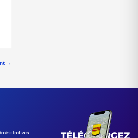
ant
→
ministratives