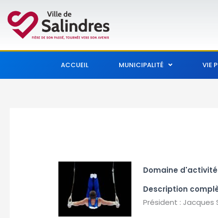
Aller
au
contenu
ACCUEIL
MUNICIPALITÉ
VIE 
Domaine d'activité
Description compl
Président : Jacque