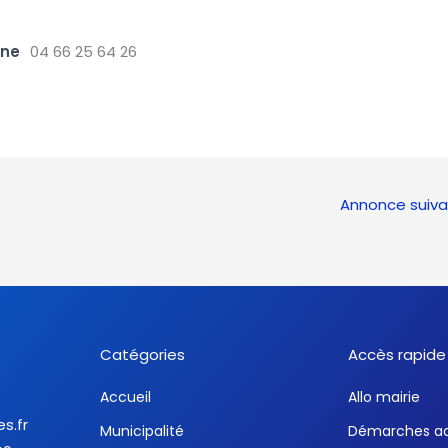
one
04 66 25 64 26
Annonce suiv
Catégories
Accès rapide
Accueil
Allo mairie
es.fr
Municipalité
Démarches ad