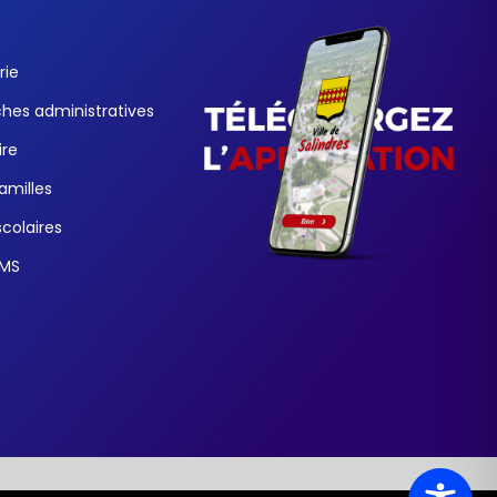
rie
es administratives
ire
familles
colaires
SMS