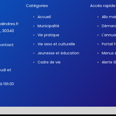
Catégories
Accès rapide
Accueil
Allo mai
alindres.fr
Municipalité
Démarch
, 30340
Vie pratique
L'annua
Vie asso et culturelle
Portail 
contact
Jeunesse et éducation
Menus s
Cadre de vie
Alerte 
eudi et
 à 16h30
F
T
Y