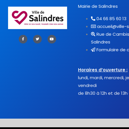
Mairie de Salindres
04 66 85 60 13
accueil@ville-s
Rue de Cambis
F
T
Y
a
w
o
Salindres
c
i
u
e
t
t
Formulaire de 
b
t
u
o
e
b
o
r
e
k
-
f
Horaires d’ouverture :
lundi, mardi, mercredi, j
vendredi
de 8h30 à 12h et de 13h