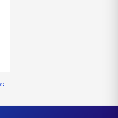
ant
→