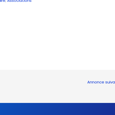
ire
,
Associations
Annonce suiv