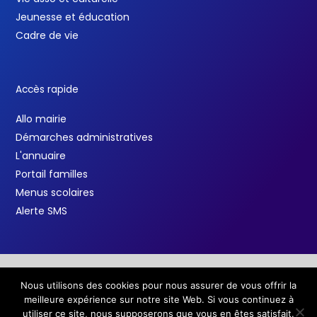
Jeunesse et éducation
Cadre de vie
Accès rapide
Allo mairie
Démarches administratives
L'annuaire
Portail familles
Menus scolaires
Alerte SMS
Nous utilisons des cookies pour nous assurer de vous offrir la
Copyright © 2026 Ville de Salindres /
Mentions légales
meilleure expérience sur notre site Web. Si vous continuez à
F
T
Y
a
w
o
utiliser ce site, nous supposerons que vous en êtes satisfait.