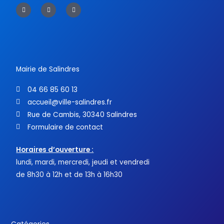
a
w
o
c
i
u
e
t
t
b
t
u
o
e
b
o
r
e
k
-
f
Mairie de Salindres
04 66 85 60 13
accueil@ville-salindres.fr
Rue de Cambis, 30340 Salindres
Formulaire de contact
Horaires d’ouverture :
lundi, mardi, mercredi, jeudi et vendredi
de 8h30 à 12h et de 13h à 16h30