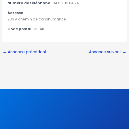
Numéro de téléphone
04 66 85 84 24
Adresse
286 A chemin de transhumance
Code postal
30340
←
Annonce précédent
Annonce suivant
→
F
T
Y