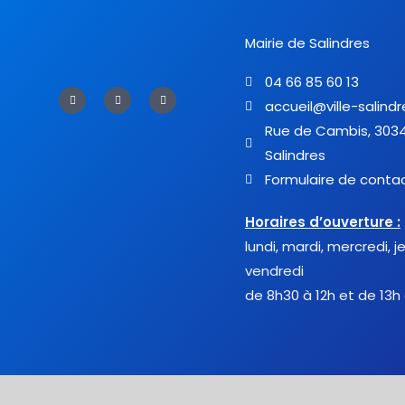
Mairie de Salindres
04 66 85 60 13
F
T
Y
a
w
o
accueil@ville-salindr
c
i
u
e
t
t
Rue de Cambis, 303
b
t
u
o
e
b
Salindres
o
r
e
k
-
Formulaire de conta
f
Horaires d’ouverture :
lundi, mardi, mercredi, j
vendredi
de 8h30 à 12h et de 13h