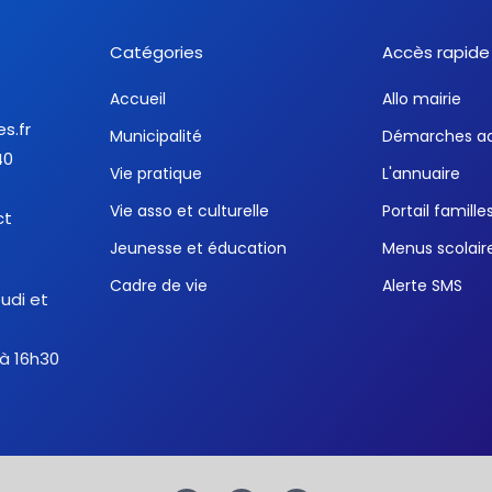
Catégories
Accès rapide
Accueil
Allo mairie
es.fr
Municipalité
Démarches ad
40
Vie pratique
L'annuaire
Vie asso et culturelle
Portail famille
ct
Jeunesse et éducation
Menus scolair
Cadre de vie
Alerte SMS
eudi et
 à 16h30