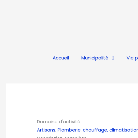
Aller
au
contenu
Accueil
Municipalité
Vie 
Domaine d'activité
Artisans
,
Plomberie, chauffage, climatisatio