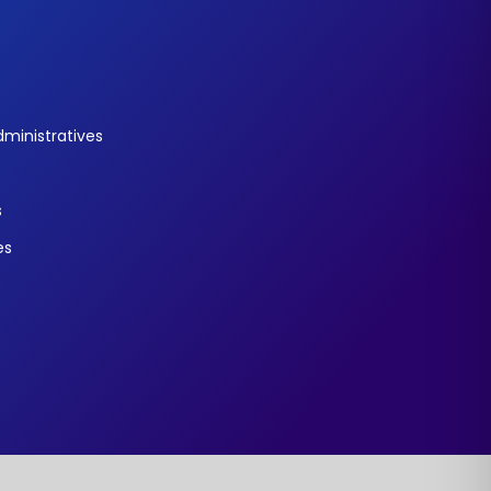
ministratives
s
es