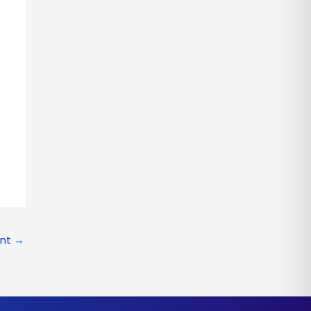
ant
→