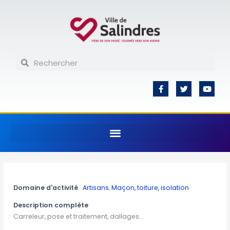
Aller
au
contenu
Rechercher
Rechercher
F
T
Y
a
w
o
c
i
u
e
t
t
b
t
u
o
e
b
o
r
e
k
-
f
Domaine d'activité
Artisans
,
Maçon, toiture, isolation
Description complète
Carreleur, pose et traitement, dallages...