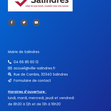
F
T
Y
a
w
o
c
i
u
e
t
t
b
t
u
o
e
b
o
r
e
k
-
f
Mairie de Salindres
04 66 85 60 13
accueil@ville-salindres.fr
Rue de Cambis, 30340 Salindres
Formulaire de contact
Horaires d’ouverture :
lundi, mardi, mercredi, jeudi et vendredi
de 8h30 à 12h et de 13h à 16h30