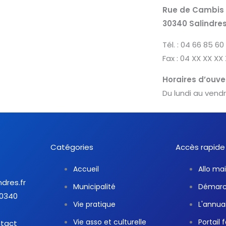
Rue de Cambis
30340 Salindre
Tél. : 04 66 85 60
Fax : 04 XX XX XX
Horaires d’ouver
Du lundi au vend
Catégories
Accès rapide
Accueil
Allo mai
ndres.fr
Municipalité
Démarch
30340
Vie pratique
L'annua
Vie asso et culturelle
Portail 
ntact