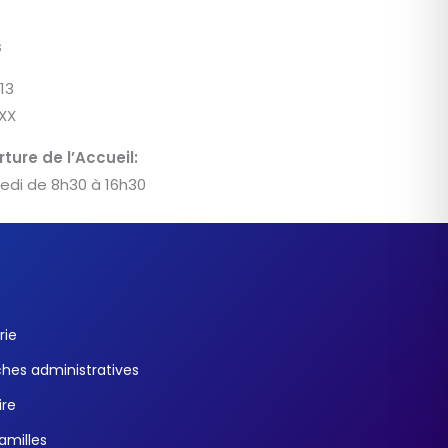
s
 13
 XX
ture de l’Accueil:
redi de 8h30 à 16h30
rie
es administratives
ire
familles