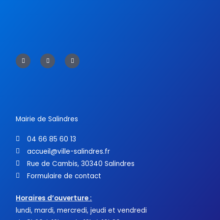
F
T
Y
a
w
o
c
i
u
e
t
t
b
t
u
o
e
b
o
r
e
k
-
f
Mairie de Salindres
04 66 85 60 13
accueil@ville-salindres.fr
Rue de Cambis, 30340 Salindres
Formulaire de contact
Horaires d’ouverture :
lundi, mardi, mercredi, jeudi et vendredi