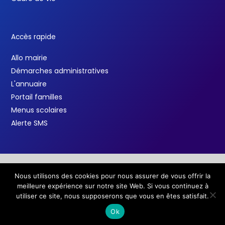
Accès rapide
Allo mairie
Démarches administratives
L'annuaire
Portail familles
Menus scolaires
Alerte SMS
Nous utilisons des cookies pour nous assurer de vous offrir la
Copyright © 2026 Ville de Salindres /
Mentions légales
meilleure expérience sur notre site Web. Si vous continuez à
F
T
Y
a
w
o
utiliser ce site, nous supposerons que vous en êtes satisfait.
c
i
u
e
t
t
Ok
b
t
u
o
e
b
o
r
e