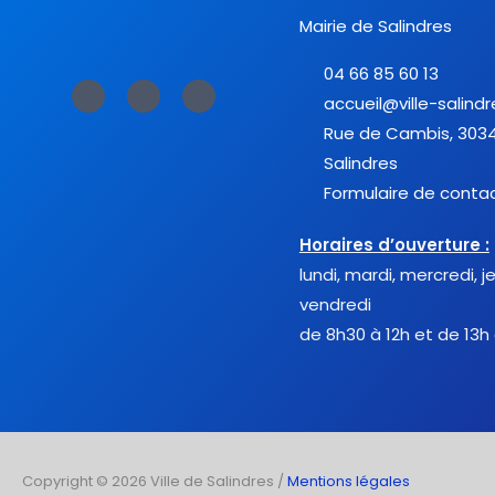
Mairie de Salindres
04 66 85 60 13
F
T
Y
a
w
o
accueil@ville-salindr
c
i
u
e
t
t
Rue de Cambis, 303
b
t
u
o
e
b
Salindres
o
r
e
k
-
Formulaire de conta
f
Horaires d’ouverture :
lundi, mardi, mercredi, j
vendredi
de 8h30 à 12h et de 13h
Copyright © 2026 Ville de Salindres /
Mentions légales