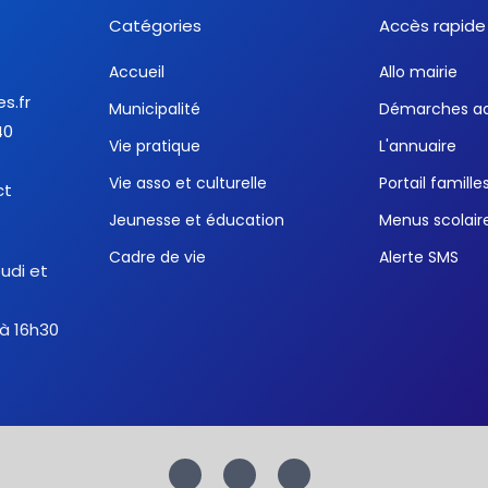
Catégories
Accès rapide
Accueil
Allo mairie
es.fr
Municipalité
Démarches ad
40
Vie pratique
L'annuaire
Vie asso et culturelle
Portail famille
ct
Jeunesse et éducation
Menus scolair
Cadre de vie
Alerte SMS
eudi et
 à 16h30
F
T
Y
a
w
o