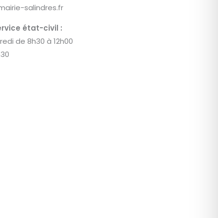
mairie-salindres.fr
vice état-civil :
redi de 8h30 à 12h00
h30