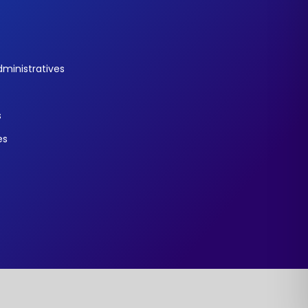
ministratives
s
es