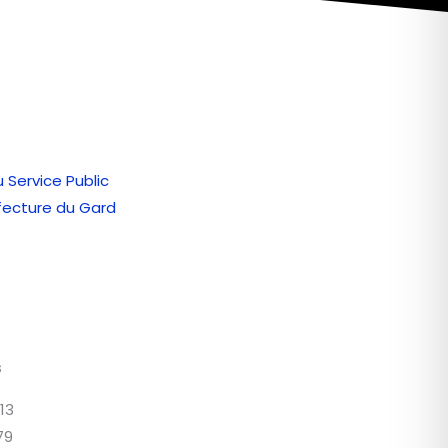
u Service Public
éfecture du Gard
s
 13
79