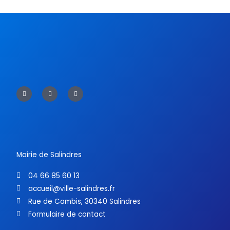
F
T
Y
a
w
o
c
i
u
e
t
t
b
t
u
o
e
b
o
r
e
k
-
f
Mairie de Salindres
04 66 85 60 13
accueil@ville-salindres.fr
Rue de Cambis, 30340 Salindres
Formulaire de contact