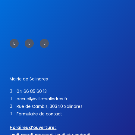
F
T
Y
a
w
o
c
i
u
e
t
t
b
t
u
o
e
b
o
r
e
k
-
f
Mairie de Salindres
04 66 85 60 13
accueil@ville-salindres.fr
Rue de Cambis, 30340 Salindres
Formulaire de contact
Horaires d’ouverture :