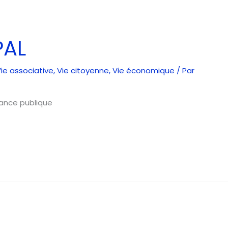
PAL
ie associative
,
Vie citoyenne
,
Vie économique
/ Par
séance publique