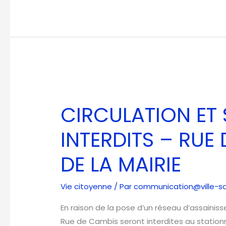
CIRCULATION
ET
CIRCULATION ET
STATIONNEMENT
INTERDITS
INTERDITS – RUE
–
RUE
DE LA MAIRIE
DE
CAMBIS
Vie citoyenne
/ Par
communication@ville-sal
/
PLACE
En raison de la pose d’un réseau d’assainiss
DE
Rue de Cambis seront interdites au stationn