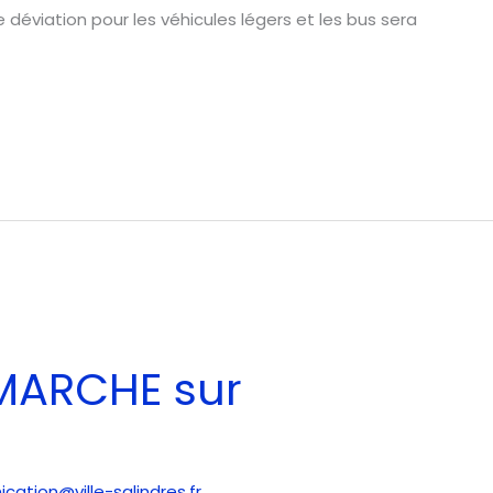
ne déviation pour les véhicules légers et les bus sera
ARCHE sur
ation@ville-salindres.fr