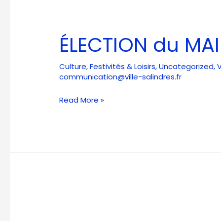
ÉLECTION
du
ÉLECTION du MAI
MAIRE
et
Culture
,
Festivités & Loisirs
,
Uncategorized
,
V
des
communication@ville-salindres.fr
ADJOINTS
Read More »
RENOUVELLEMENT
du