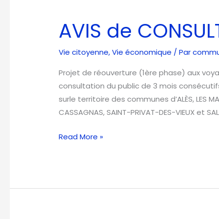
AVIS
de
AVIS de CONSUL
CONSULTATION
du
Vie citoyenne
,
Vie économique
/ Par
commun
PUBLIC
Projet de réouverture (1ère phase) aux voya
consultation du public de 3 mois consécutif
surle territoire des communes d’ALÈS, LES 
CASSAGNAS, SAINT-PRIVAT-DES-VIEUX et SALI
Read More »