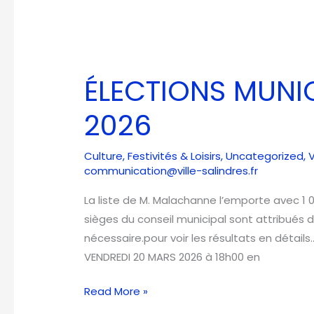
ÉLECTIONS
MUNICIPALES
ÉLECTIONS MUNIC
du
15
2026
MARS
2026
Culture
,
Festivités & Loisirs
,
Uncategorized
,
V
communication@ville-salindres.fr
La liste de M. Malachanne l’emporte avec 1 03
sièges du conseil municipal sont attribués d
nécessaire.pour voir les résultats en détails
VENDREDI 20 MARS 2026 à 18h00 en
Read More »