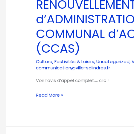
RENOUVELLEMENT
CONSEIL
d’ADMINISTRATION
d’ADMINISTRATI
du
CENTRE
COMMUNAL d’AC
COMMUNAL
d’ACTION
(CCAS)
SOCIALE
(CCAS)
Culture
,
Festivités & Loisirs
,
Uncategorized
,
V
communication@ville-salindres.fr
Voir l’avis d’appel complet…. clic !
Read More »