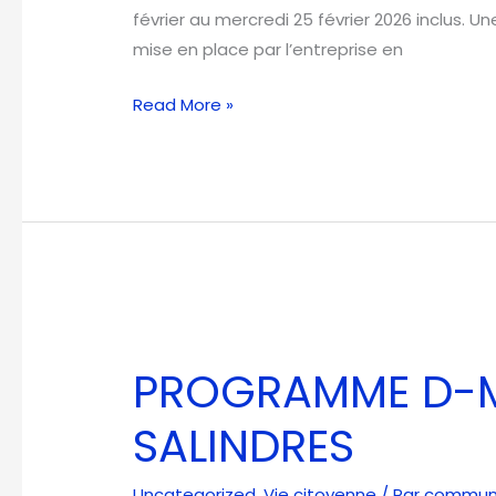
LA
février au mercredi 25 février 2026 inclus. U
MAIRIE
mise en place par l’entreprise en
Read More »
PROGRAMME
D-
PROGRAMME D-M
MARCHE
sur
SALINDRES
SALINDRES
Uncategorized
,
Vie citoyenne
/ Par
communic