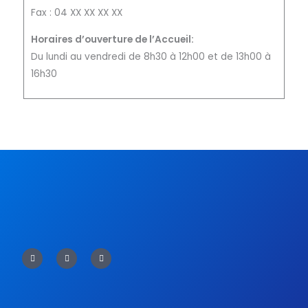
Fax : 04 XX XX XX XX
Horaires d’ouverture de l’Accueil:
Du lundi au vendredi de 8h30 à 12h00 et de 13h00 à
16h30
F
T
Y
a
w
o
c
i
u
e
t
t
b
t
u
o
e
b
o
r
e
k