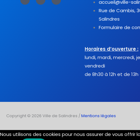
a
w
o
accueil@ville-sali
c
i
u
e
t
t
Rue de Cambis, 
b
t
u
o
e
b
Salindres
o
r
e
k
-
Formulaire de co
f
Horaires d’ouverture :
lundi, mardi, mercredi, j
vendredi
de 8h30 à 12h et de 13h
Copyright © 2026 Ville de Salindres /
Mentions légales
Nous utilisons des cookies pour nous assurer de vous offrir 