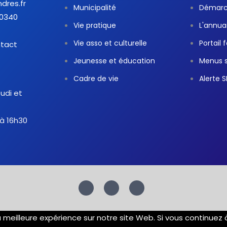
ndres.fr
Municipalité
Démarch
30340
Vie pratique
L'annua
Vie asso et culturelle
Portail 
ntact
Jeunesse et éducation
Menus s
Cadre de vie
Alerte 
eudi et
 à 16h30
F
T
Y
a
w
o
c
i
u
e
t
t
b
t
u
o
e
b
la meilleure expérience sur notre site Web. Si vous continuez
o
r
e
k