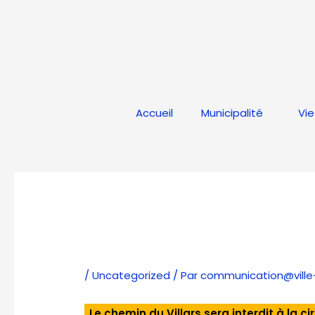
Aller
au
contenu
Accueil
Municipalité
Vie
/
Uncategorized
/ Par
communication@ville-s
Le chemin du Villars sera interdit à la c