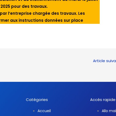
t 2025 pour des travaux.
par l’entreprise chargée des travaux. Les
rmer aux instructions données sur place
Article suiv
Catégories
Accès rapide
Accueil
Allo mai