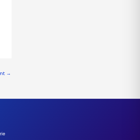
ant
→
rie