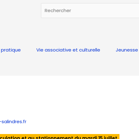
Rechercher
Rechercher
 pratique
Vie associative et culturelle
Jeunesse 
alindres.fr
irculation et au stationnement du mardi 15 juillet