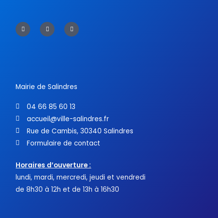
F
T
Y
a
w
o
c
i
u
e
t
t
b
t
u
o
e
b
o
r
e
k
-
f
Mairie de Salindres
04 66 85 60 13
accueil@ville-salindres.fr
Rue de Cambis, 30340 Salindres
Formulaire de contact
Horaires d’ouverture :
lundi, mardi, mercredi, jeudi et vendredi
de 8h30 à 12h et de 13h à 16h30