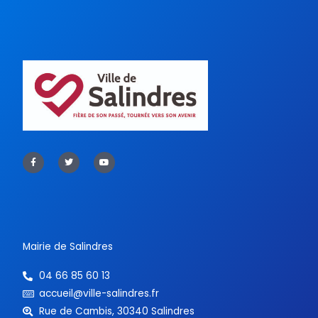
F
T
Y
a
w
o
c
i
u
e
t
t
b
t
u
o
e
b
o
r
e
k
-
f
Mairie de Salindres
04 66 85 60 13
accueil@ville-salindres.fr
Rue de Cambis, 30340 Salindres