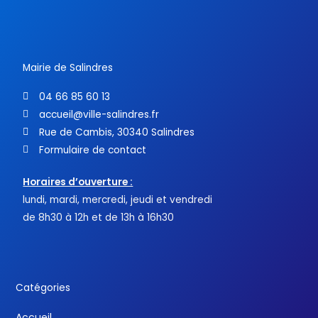
b
t
u
o
e
b
o
r
e
k
-
f
Mairie de Salindres
04 66 85 60 13
accueil@ville-salindres.fr
Rue de Cambis, 30340 Salindres
Formulaire de contact
Horaires d’ouverture :
lundi, mardi, mercredi, jeudi et vendredi
de 8h30 à 12h et de 13h à 16h30
Catégories
Accueil