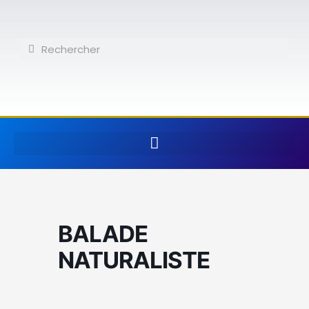
Aller
au
contenu
Rechercher
Rechercher
BALADE
NATURALISTE