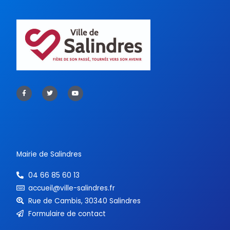
F
T
Y
a
w
o
c
i
u
e
t
t
b
t
u
o
e
b
o
r
e
k
-
f
Mairie de Salindres
04 66 85 60 13
accueil@ville-salindres.fr
Rue de Cambis, 30340 Salindres
Formulaire de contact