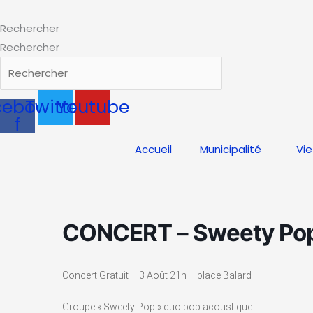
Aller
au
Rechercher
contenu
Rechercher
cebook-
Twitter
Youtube
f
Accueil
Municipalité
Vie
CONCERT – Sweety Po
Concert Gratuit – 3 Août 21h – place Balard
Groupe « Sweety Pop » duo pop acoustique