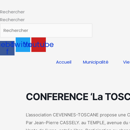
Aller
au
Rechercher
contenu
Rechercher
cebook-
Twitter
Youtube
f
Accueil
Municipalité
Vie
CONFERENCE ‘La TOSC
L’association CEVENNES-TOSCANE propose une CON
Par Jean-Pierre CASSELY. au TEMPLE, avenue du 