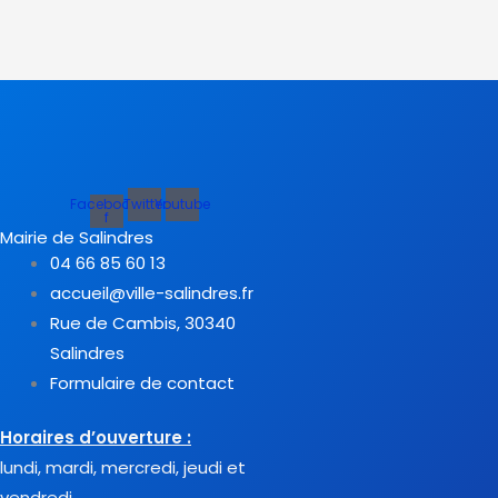
Facebook-
Twitter
Youtube
f
Mairie de Salindres
04 66 85 60 13
accueil@ville-salindres.fr
Rue de Cambis, 30340
Salindres
Formulaire de contact
Horaires d’ouverture :
lundi, mardi, mercredi, jeudi et
vendredi