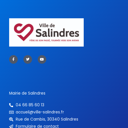
F
T
Y
a
w
o
c
i
u
e
t
t
b
t
u
o
e
b
o
r
e
k
-
f
Mairie de Salindres
04 66 85 60 13
accueil@ville-salindres.fr
Rue de Cambis, 30340 Salindres
Formulaire de contact