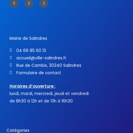
a
w
o
c
i
u
e
t
t
b
t
u
o
e
b
o
r
e
k
-
f
Mairie de Salindres
04 66 85 60 13
accueil@ville-salindres.fr
Rue de Cambis, 30340 Salindres
Formulaire de contact
Horaires d’ouverture :
lundi, mardi, mercredi, jeudi et vendredi
de 8h30 à 12h et de 13h à 16h30
Catégories