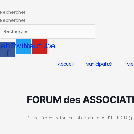
Aller
au
Rechercher
contenu
Rechercher
cebook-
Twitter
Youtube
f
Accueil
Municipalité
Vie
FORUM des ASSOCIAT
Penses à prendre ton maillot de bain (short INTERDITS) pour