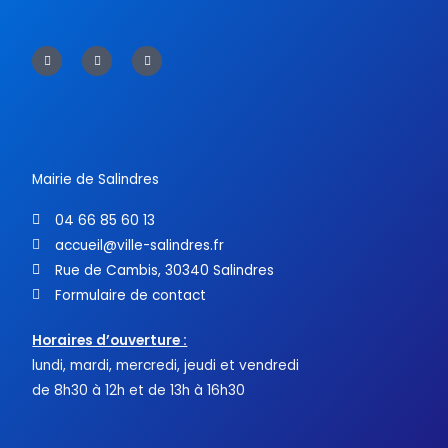
F
T
Y
a
w
o
c
i
u
e
t
t
b
t
u
o
e
b
o
r
e
k
-
f
Mairie de Salindres
04 66 85 60 13
accueil@ville-salindres.fr
Rue de Cambis, 30340 Salindres
Formulaire de contact
Horaires d’ouverture :
lundi, mardi, mercredi, jeudi et vendredi
de 8h30 à 12h et de 13h à 16h30