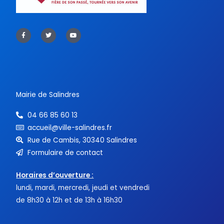
F
T
Y
a
w
o
c
i
u
e
t
t
b
t
u
o
e
b
o
r
e
k
-
f
Mairie de Salindres
04 66 85 60 13
accueil@ville-salindres.fr
Rue de Cambis, 30340 Salindres
Formulaire de contact
Horaires d’ouverture :
lundi, mardi, mercredi, jeudi et vendredi
de 8h30 à 12h et de 13h à 16h30