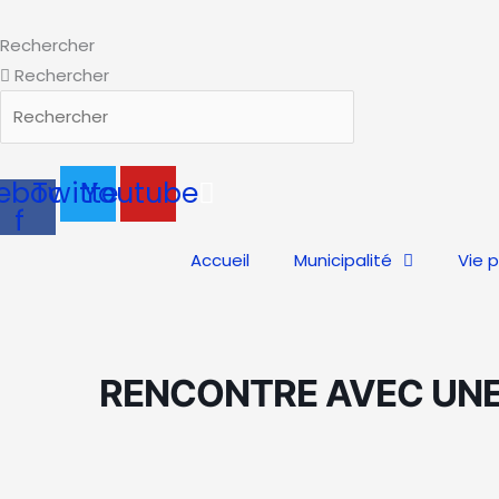
Aller
au
Rechercher
contenu
Rechercher
ebook-
Twitter
Youtube
f
Accueil
Municipalité
Vie 
RENCONTRE AVEC UNE