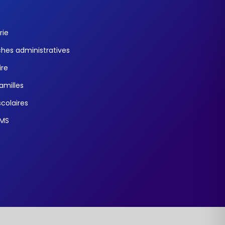
rie
es administratives
ire
familles
colaires
SMS