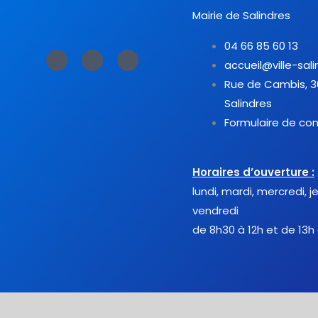
Mairie de Salindres
04 66 85 60 13
F
T
Y
a
w
o
accueil@ville-sali
c
i
u
e
t
t
Rue de Cambis, 
b
t
u
o
e
b
Salindres
o
r
e
k
-
Formulaire de co
f
Horaires d’ouverture :
lundi, mardi, mercredi, j
vendredi
de 8h30 à 12h et de 13h