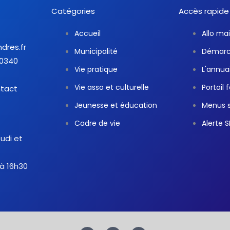
Catégories
Accès rapide
Accueil
Allo mai
ndres.fr
Municipalité
Démarch
30340
Vie pratique
L'annua
Vie asso et culturelle
Portail 
ntact
Jeunesse et éducation
Menus s
Cadre de vie
Alerte 
eudi et
 à 16h30
F
T
Y