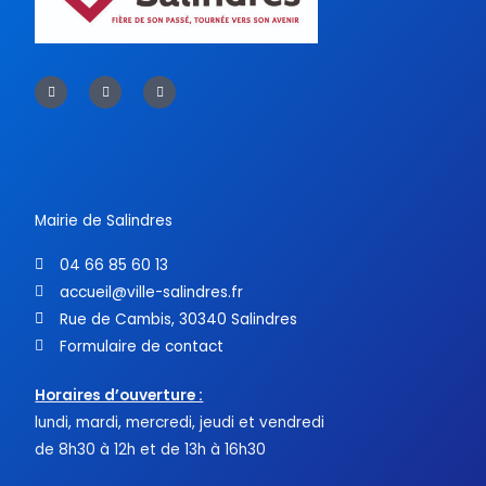
F
T
Y
a
w
o
c
i
u
e
t
t
b
t
u
o
e
b
o
r
e
k
-
f
Mairie de Salindres
04 66 85 60 13
accueil@ville-salindres.fr
Rue de Cambis, 30340 Salindres
Formulaire de contact
Horaires d’ouverture :
lundi, mardi, mercredi, jeudi et vendredi
de 8h30 à 12h et de 13h à 16h30