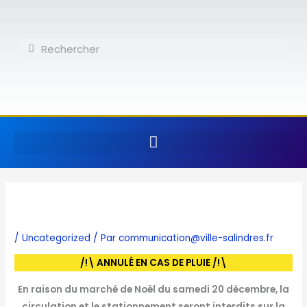
Aller
au
contenu
Rechercher
Rechercher
/
Uncategorized
/ Par
communication@ville-salindres.fr
/!\ ANNULÉ EN CAS DE PLUIE /!\
En raison du marché de Noël du samedi 20 décembre, la
circulation et le stationnement seront interdits sur la