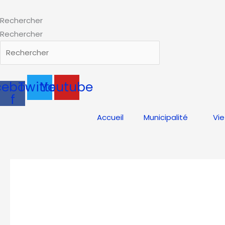
Aller
au
Rechercher
contenu
Rechercher
cebook-
Twitter
Youtube
f
Accueil
Municipalité
Vie