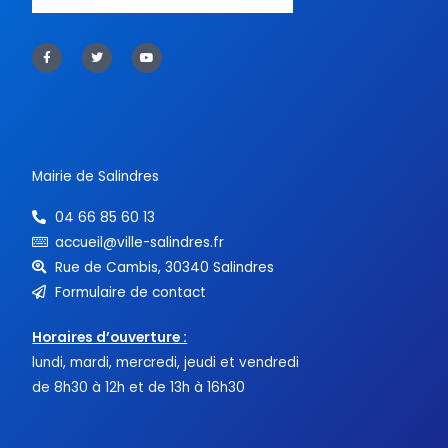
F
T
Y
a
w
o
c
i
u
e
t
t
b
t
u
o
e
b
o
r
e
k
-
f
Mairie de Salindres
04 66 85 60 13
accueil@ville-salindres.fr
Rue de Cambis, 30340 Salindres
Formulaire de contact
Horaires d’ouverture :
lundi, mardi, mercredi, jeudi et vendredi
de 8h30 à 12h et de 13h à 16h30