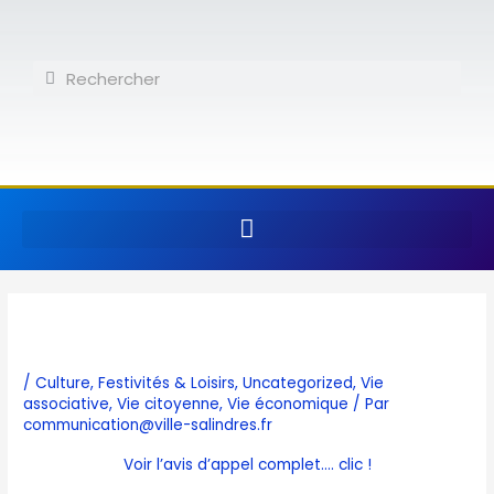
Aller
au
contenu
Rechercher
Rechercher
/
Culture
,
Festivités & Loisirs
,
Uncategorized
,
Vie
associative
,
Vie citoyenne
,
Vie économique
/ Par
communication@ville-salindres.fr
Voir l’avis d’appel complet…. clic !