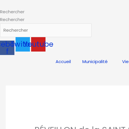
Aller
au
Rechercher
contenu
Rechercher
cebook-
Twitter
Youtube
f
Accueil
Municipalité
Vie