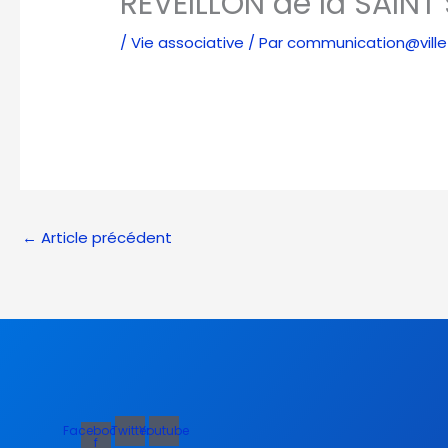
RÉVEILLON de la SAINT
/
Vie associative
/ Par
communication@ville-
←
Article précédent
Facebook-
Twitter
Youtube
f