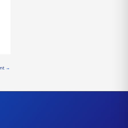
ant
→