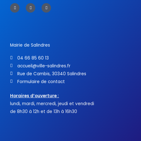
F
T
Y
a
w
o
c
i
u
e
t
t
b
t
u
o
e
b
o
r
e
k
-
f
Mairie de Salindres
04 66 85 60 13
accueil@ville-salindres.fr
Rue de Cambis, 30340 Salindres
Formulaire de contact
Horaires d’ouverture :
lundi, mardi, mercredi, jeudi et vendredi
de 8h30 à 12h et de 13h à 16h30