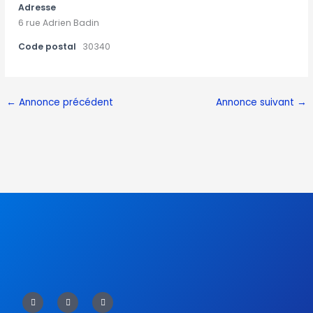
Adresse
6 rue Adrien Badin
Code postal
30340
←
Annonce précédent
Annonce suivant
→
F
T
Y
a
w
o
c
i
u