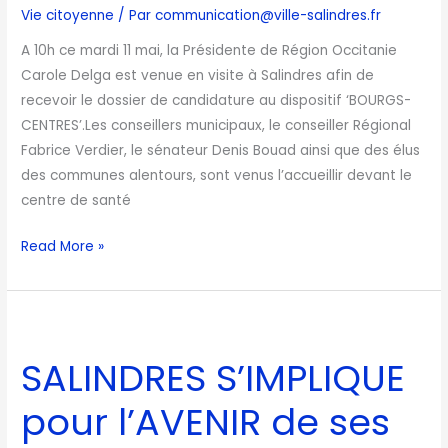
la
Vie citoyenne
/ Par
communication@ville-salindres.fr
RÉGION
A 10h ce mardi 11 mai, la Présidente de Région Occitanie
Carole Delga est venue en visite à Salindres afin de
recevoir le dossier de candidature au dispositif ‘BOURGS-
CENTRES’.Les conseillers municipaux, le conseiller Régional
Fabrice Verdier, le sénateur Denis Bouad ainsi que des élus
des communes alentours, sont venus l’accueillir devant le
centre de santé
Read More »
SALINDRES
S’IMPLIQUE
SALINDRES S’IMPLIQUE
pour
l’AVENIR
pour l’AVENIR de ses
de