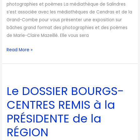
photographies et poèmes La médiathèque de Salindres
s’est associée avec les médiathèques de Cendras et de la
Grand-Combe pour vous présenter une exposition sur
bâches grand format des photographies et des poèmes
de Marie-Claire Mazeillé. Elle vous sera
Read More »
Le
DOSSIER
Le DOSSIER BOURGS-
BOURGS-
CENTRES
CENTRES REMIS à la
REMIS
à
PRÉSIDENTE de la
la
RÉGION
PRÉSIDENTE
de