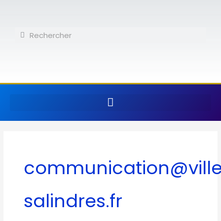
Aller
au
contenu
Rechercher
Rechercher
communication@vill
salindres.fr