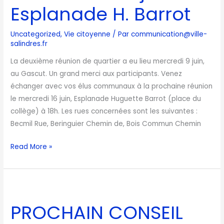
16
Esplanade H. Barrot
juin
Esplanade
Uncategorized
,
Vie citoyenne
/ Par
communication@ville-
H.
salindres.fr
Barrot
La deuxième réunion de quartier a eu lieu mercredi 9 juin,
au Gascut. Un grand merci aux participants. Venez
échanger avec vos élus communaux à la prochaine réunion
le mercredi 16 juin, Esplanade Huguette Barrot (place du
collège) à 18h. Les rues concernées sont les suivantes :
Becmil Rue, Beringuier Chemin de, Bois Commun Chemin
Read More »
PROCHAIN
CONSEIL
PROCHAIN CONSEIL