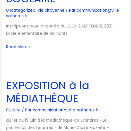
Uncategorized
,
Vie citoyenne
/ Par
communication@ville-
salindres.fr
Inscriptions pour la rentrée du JEUDI 2 SEPTEMBRE 2021 –
École élémentaire de Salindres
Read More »
EXPOSITION
à
EXPOSITION à la
la
MÉDIATHÈQUE
MÉDIATHÈQUE
Culture
/ Par
communication@ville-salindres.fr
du 1er au 19 juin à la médiathèque de Salindres « Le
printemps des fenêtres » de Marie-Claire Mazeillé –