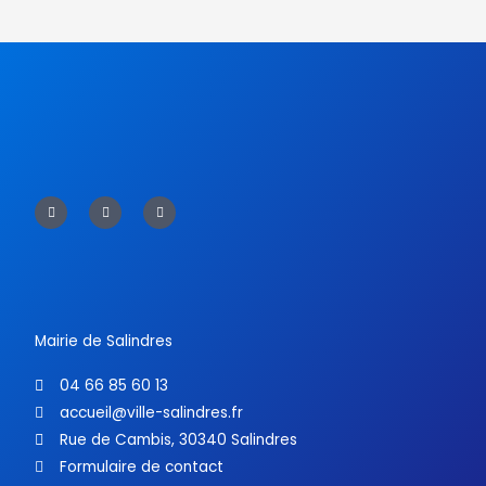
F
T
Y
a
w
o
c
i
u
e
t
t
b
t
u
o
e
b
o
r
e
k
-
f
Mairie de Salindres
04 66 85 60 13
accueil@ville-salindres.fr
Rue de Cambis, 30340 Salindres
Formulaire de contact