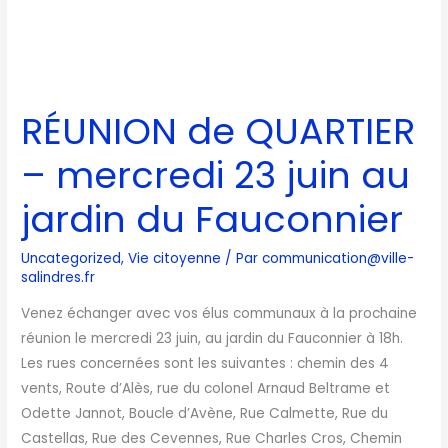
RÉUNION
de
RÉUNION de QUARTIER
QUARTIER
–
– mercredi 23 juin au
mercredi
23
jardin du Fauconnier
juin
au
Uncategorized
,
Vie citoyenne
/ Par
communication@ville-
jardin
salindres.fr
du
Venez échanger avec vos élus communaux à la prochaine
Fauconnier
réunion le mercredi 23 juin, au jardin du Fauconnier à 18h.
Les rues concernées sont les suivantes : chemin des 4
vents, Route d’Alès, rue du colonel Arnaud Beltrame et
Odette Jannot, Boucle d’Avène, Rue Calmette, Rue du
Castellas, Rue des Cevennes, Rue Charles Cros, Chemin