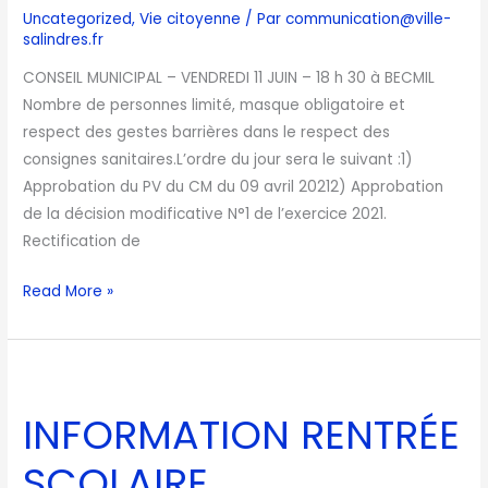
Uncategorized
,
Vie citoyenne
/ Par
communication@ville-
salindres.fr
CONSEIL MUNICIPAL – VENDREDI 11 JUIN – 18 h 30 à BECMIL
Nombre de personnes limité, masque obligatoire et
respect des gestes barrières dans le respect des
consignes sanitaires.L’ordre du jour sera le suivant :1)
Approbation du PV du CM du 09 avril 20212) Approbation
de la décision modificative N°1 de l’exercice 2021.
Rectification de
Read More »
INFORMATION
RENTRÉE
INFORMATION RENTRÉE
SCOLAIRE
SCOLAIRE