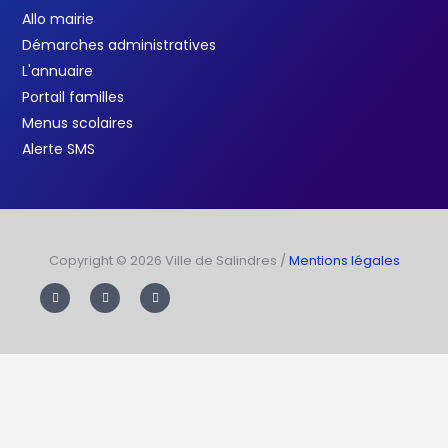
Allo mairie
Démarches administratives
L'annuaire
Portail familles
Menus scolaires
Alerte SMS
Copyright © 2026 Ville de Salindres /
Mentions légales
F
T
Y
a
w
o
c
i
u
e
t
t
b
t
u
o
e
b
o
r
e
k
-
f