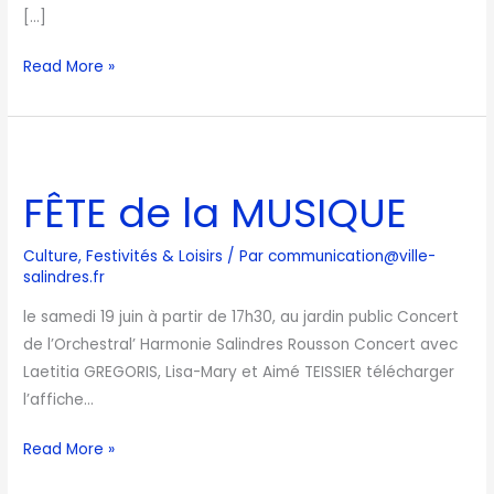
[…]
Read More »
FÊTE
de
FÊTE de la MUSIQUE
la
MUSIQUE
Culture
,
Festivités & Loisirs
/ Par
communication@ville-
salindres.fr
le samedi 19 juin à partir de 17h30, au jardin public Concert
de l’Orchestral’ Harmonie Salindres Rousson Concert avec
Laetitia GREGORIS, Lisa-Mary et Aimé TEISSIER télécharger
l’affiche…
Read More »