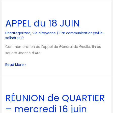
APPEL
du
APPEL du 18 JUIN
18
JUIN
Uncategorized
,
Vie citoyenne
/ Par
communication@ville-
salindres.fr
Commémoration de l’appel du Général de Gaulle. 11h au
square Jeanne d’Arc.
Read More »
RÉUNION
de
RÉUNION de QUARTIER
QUARTIER
–
– mercredi 16 juin
mercredi