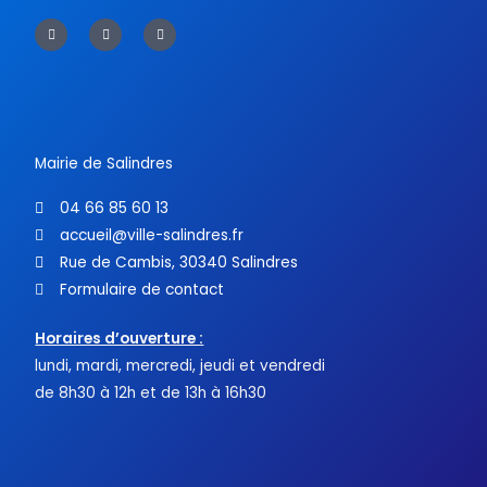
F
T
Y
a
w
o
c
i
u
e
t
t
b
t
u
o
e
b
o
r
e
k
-
f
Mairie de Salindres
04 66 85 60 13
accueil@ville-salindres.fr
Rue de Cambis, 30340 Salindres
Formulaire de contact
Horaires d’ouverture :
lundi, mardi, mercredi, jeudi et vendredi
de 8h30 à 12h et de 13h à 16h30