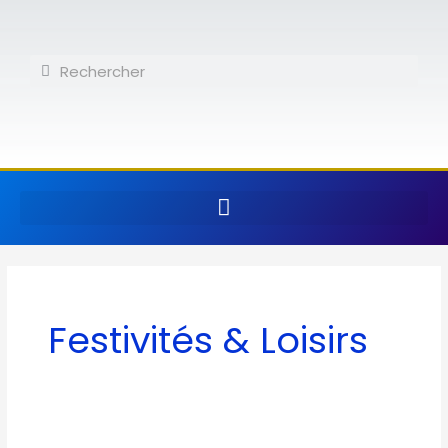
Aller
au
contenu
Rechercher
Rechercher
Festivités & Loisirs