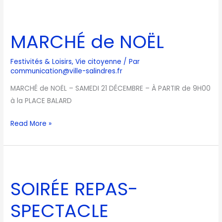
MARCHÉ
de
MARCHÉ de NOËL
NOËL
Festivités & Loisirs
,
Vie citoyenne
/ Par
communication@ville-salindres.fr
MARCHÉ de NOËL – SAMEDI 21 DÉCEMBRE – À PARTIR de 9H00
à la PLACE BALARD
Read More »
SOIRÉE
REPAS-
SOIRÉE REPAS-
SPECTACLE
SPECTACLE