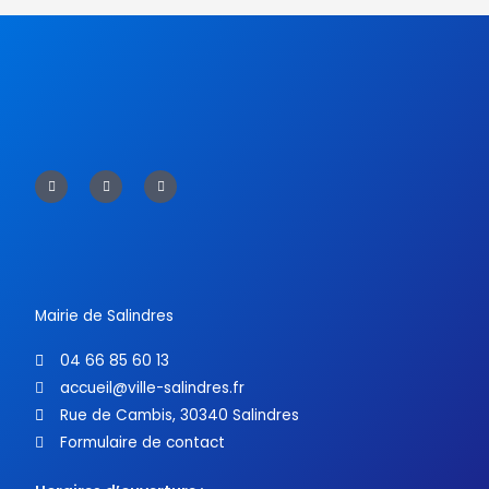
F
T
Y
a
w
o
c
i
u
e
t
t
b
t
u
o
e
b
o
r
e
k
-
f
Mairie de Salindres
04 66 85 60 13
accueil@ville-salindres.fr
Rue de Cambis, 30340 Salindres
Formulaire de contact