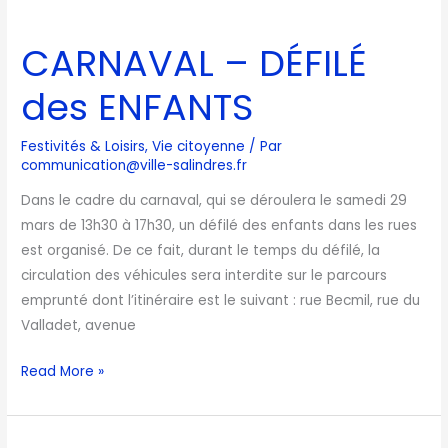
CARNAVAL
–
CARNAVAL – DÉFILÉ
DÉFILÉ
des
des ENFANTS
ENFANTS
Festivités & Loisirs
,
Vie citoyenne
/ Par
communication@ville-salindres.fr
Dans le cadre du carnaval, qui se déroulera le samedi 29
mars de 13h30 à 17h30, un défilé des enfants dans les rues
est organisé. De ce fait, durant le temps du défilé, la
circulation des véhicules sera interdite sur le parcours
emprunté dont l’itinéraire est le suivant : rue Becmil, rue du
Valladet, avenue
Read More »