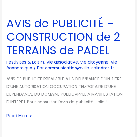
AVIS
de
AVIS de PUBLICITÉ –
PUBLICITÉ
–
CONSTRUCTION de 2
CONSTRUCTION
de
TERRAINS de PADEL
2
TERRAINS
Festivités & Loisirs
,
Vie associative
,
Vie citoyenne
,
Vie
de
économique
/ Par
communication@ville-salindres.fr
PADEL
AVIS DE PUBLICITE PREALABLE A LA DELIVRANCE D’UN TITRE
D’UNE AUTORISATION OCCUPATION TEMPORAIRE D’UNE
DEPENDANCE DU DOMAINE PUBLICAPPEL A MANIFESTATION
D’INTERET Pour consulter l’avis de publicité… clic !
Read More »