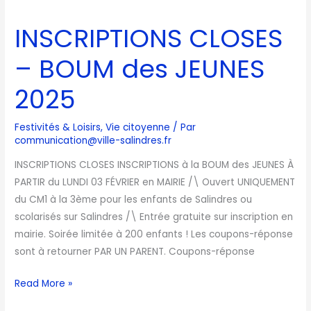
INSCRIPTIONS
CLOSES
INSCRIPTIONS CLOSES
–
BOUM
– BOUM des JEUNES
des
JEUNES
2025
2025
Festivités & Loisirs
,
Vie citoyenne
/ Par
communication@ville-salindres.fr
INSCRIPTIONS CLOSES INSCRIPTIONS à la BOUM des JEUNES À
PARTIR du LUNDI 03 FÉVRIER en MAIRIE /\ Ouvert UNIQUEMENT
du CM1 à la 3ème pour les enfants de Salindres ou
scolarisés sur Salindres /\ Entrée gratuite sur inscription en
mairie. Soirée limitée à 200 enfants ! Les coupons-réponse
sont à retourner PAR UN PARENT. Coupons-réponse
Read More »