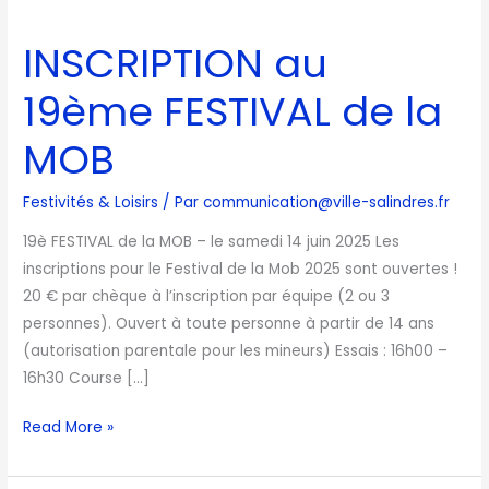
INSCRIPTION
au
INSCRIPTION au
19ème
FESTIVAL
19ème FESTIVAL de la
de
la
MOB
MOB
Festivités & Loisirs
/ Par
communication@ville-salindres.fr
19è FESTIVAL de la MOB – le samedi 14 juin 2025 Les
inscriptions pour le Festival de la Mob 2025 sont ouvertes !
20 € par chèque à l’inscription par équipe (2 ou 3
personnes). Ouvert à toute personne à partir de 14 ans
(autorisation parentale pour les mineurs) Essais : 16h00 –
16h30 Course […]
Read More »