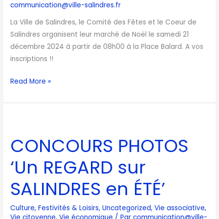
communication@ville-salindres.fr
La Ville de Salindres, le Comité des Fêtes et le Coeur de
Salindres organisent leur marché de Noël le samedi 21
décembre 2024 à partir de 08h00 à la Place Balard. A vos
inscriptions !!
Read More »
CONCOURS
PHOTOS
CONCOURS PHOTOS
‘Un
REGARD
‘Un REGARD sur
sur
SALINDRES
SALINDRES en ÉTÉ’
en
ÉTÉ’
Culture
,
Festivités & Loisirs
,
Uncategorized
,
Vie associative
,
Vie citoyenne
,
Vie économique
/ Par
communication@ville-