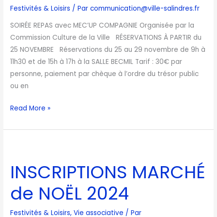
Festivités & Loisirs
/ Par
communication@ville-salindres.fr
SOIRÉE REPAS avec MEC’UP COMPAGNIE Organisée par la
Commission Culture de la Ville RÉSERVATIONS À PARTIR du
25 NOVEMBRE Réservations du 25 au 29 novembre de 9h à
11h30 et de 15h à 17h à la SALLE BECMIL Tarif : 30€ par
personne, paiement par chèque à l’ordre du trésor public
ou en
Read More »
INSCRIPTIONS
MARCHÉ
INSCRIPTIONS MARCHÉ
de
NOËL
de NOËL 2024
2024
Festivités & Loisirs
,
Vie associative
/ Par