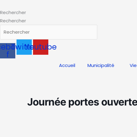
Aller
au
Rechercher
contenu
Rechercher
cebook-
Twitter
Youtube
f
Accueil
Municipalité
Vie
Journée portes ouverte