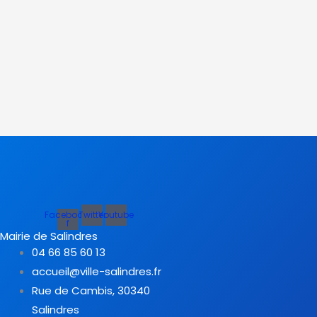
Facebook-
Twitter
Youtube
f
Mairie de Salindres
04 66 85 60 13
accueil@ville-salindres.fr
Rue de Cambis, 30340
Salindres