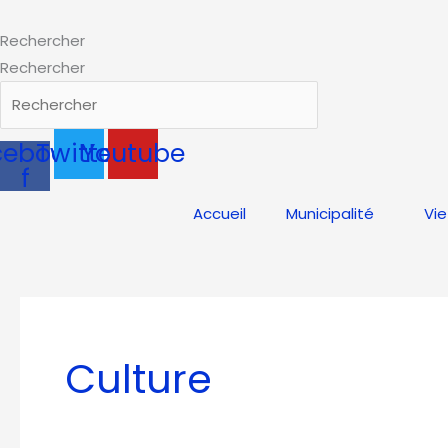
Aller
au
Rechercher
contenu
Rechercher
cebook-
Twitter
Youtube
f
Accueil
Municipalité
Vie
Culture