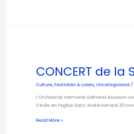
CONCERT
de
CONCERT de la S
la
SAINTE
Culture
,
Festivités & Loisirs
,
Uncategorized
/
CÉCILE
L’Orchestral’ Harmonie Salindres Rousson vo
Cécile en l’église Saint André.Samedi 20 nov
Read More »