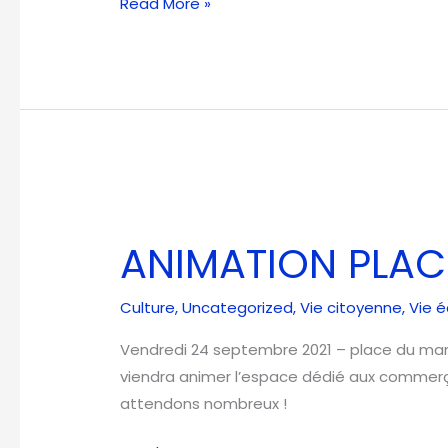
Read More »
ANIMATION
PLACE
ANIMATION PLAC
du
MARCHÉ
Culture
,
Uncategorized
,
Vie citoyenne
,
Vie 
Vendredi 24 septembre 2021 – place du mar
viendra animer l’espace dédié aux commerç
attendons nombreux !