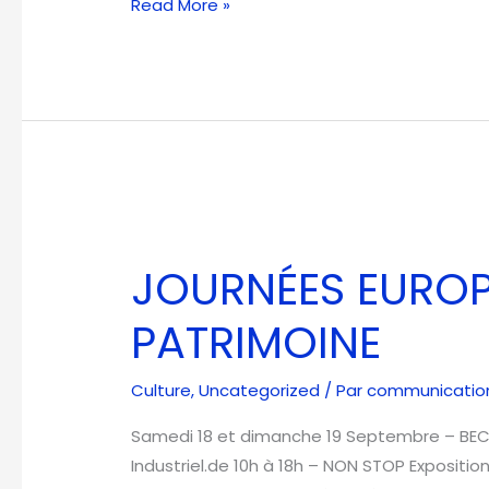
Read More »
JOURNÉES
EUROPÉENNES
JOURNÉES EUROP
du
PATRIMOINE
PATRIMOINE
Culture
,
Uncategorized
/ Par
communication@
Samedi 18 et dimanche 19 Septembre – BECMI
Industriel.de 10h à 18h – NON STOP Exposit