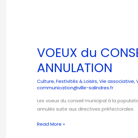
VOEUX
du
VOEUX du CONSE
CONSEIL
MUNICIPAL
ANNULATION
–
ANNULATION
Culture
,
Festivités & Loisirs
,
Vie associative
,
communication@ville-salindres.fr
Les voeux du conseil municipal à la populatio
annulés suite aux directives préfectorales.
Read More »