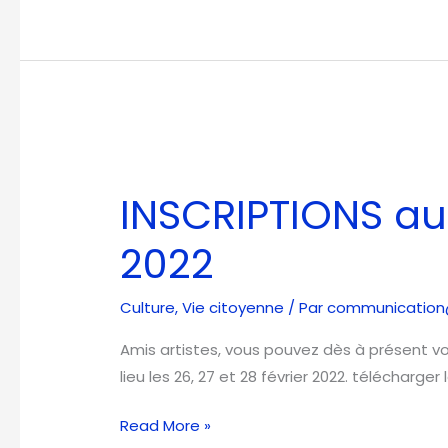
INSCRIPTIONS
au
INSCRIPTIONS au
SALON
des
2022
ARTS
2022
Culture
,
Vie citoyenne
/ Par
communication@v
Amis artistes, vous pouvez dès à présent vou
lieu les 26, 27 et 28 février 2022. télécharger 
Read More »