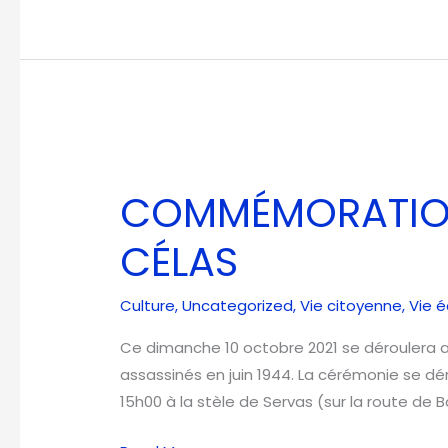
COMMÉMORATION
au
COMMÉMORATION
PUITS
de
CÉLAS
CÉLAS
Culture
,
Uncategorized
,
Vie citoyenne
,
Vie 
Ce dimanche 10 octobre 2021 se déroulera 
assassinés en juin 1944. La cérémonie se dé
15h00 à la stèle de Servas (sur la route d