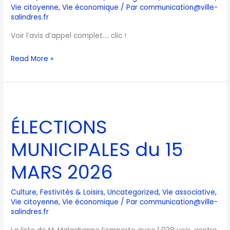
Vie citoyenne
,
Vie économique
/ Par
communication@ville-
salindres.fr
Voir l’avis d’appel complet…. clic !
Read More »
ÉLECTIONS
MUNICIPALES
ÉLECTIONS
du
15
MUNICIPALES du 15
MARS
2026
MARS 2026
Culture
,
Festivités & Loisirs
,
Uncategorized
,
Vie associative
,
Vie citoyenne
,
Vie économique
/ Par
communication@ville-
salindres.fr