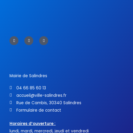
F
T
Y
a
w
o
c
i
u
e
t
t
b
t
u
o
e
b
o
r
e
k
-
f
Mairie de Salindres
04 66 85 60 13
accueil@ville-salindres.fr
Rue de Cambis, 30340 Salindres
Formulaire de contact
Horaires d’ouverture :
lundi, mardi, mercredi, jeudi et vendredi