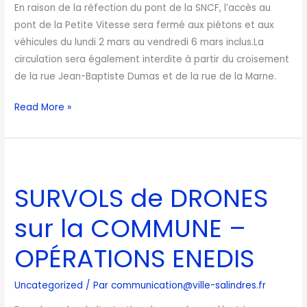
En raison de la réfection du pont de la SNCF, l’accès au
pont de la Petite Vitesse sera fermé aux piétons et aux
véhicules du lundi 2 mars au vendredi 6 mars inclus.La
circulation sera également interdite à partir du croisement
de la rue Jean-Baptiste Dumas et de la rue de la Marne.
Read More »
SURVOLS
de
SURVOLS de DRONES
DRONES
sur
sur la COMMUNE –
la
COMMUNE
OPÉRATIONS ENEDIS
–
OPÉRATIONS
Uncategorized
/ Par
communication@ville-salindres.fr
ENEDIS