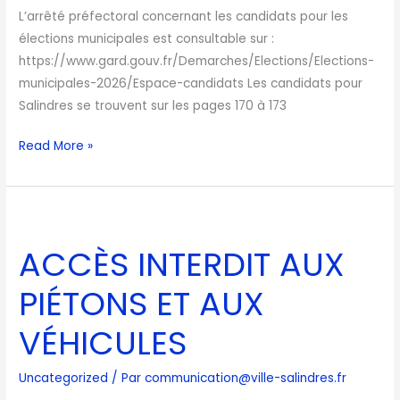
L’arrêté préfectoral concernant les candidats pour les
élections municipales est consultable sur :
https://www.gard.gouv.fr/Demarches/Elections/Elections-
municipales-2026/Espace-candidats Les candidats pour
Salindres se trouvent sur les pages 170 à 173
Read More »
ACCÈS
INTERDIT
ACCÈS INTERDIT AUX
AUX
PIÉTONS
PIÉTONS ET AUX
ET
AUX
VÉHICULES
VÉHICULES
Uncategorized
/ Par
communication@ville-salindres.fr