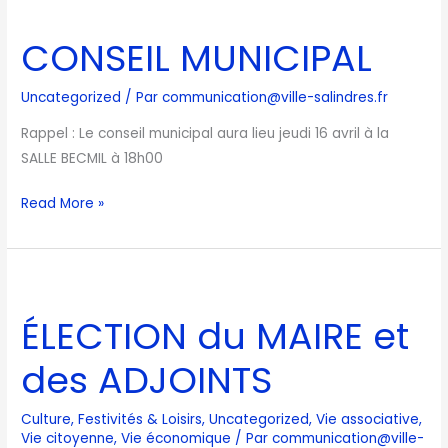
CONSEIL
MUNICIPAL
CONSEIL MUNICIPAL
Uncategorized
/ Par
communication@ville-salindres.fr
Rappel : Le conseil municipal aura lieu jeudi 16 avril à la
SALLE BECMIL à 18h00
Read More »
ÉLECTION
du
ÉLECTION du MAIRE et
MAIRE
et
des ADJOINTS
des
ADJOINTS
Culture
,
Festivités & Loisirs
,
Uncategorized
,
Vie associative
,
Vie citoyenne
,
Vie économique
/ Par
communication@ville-