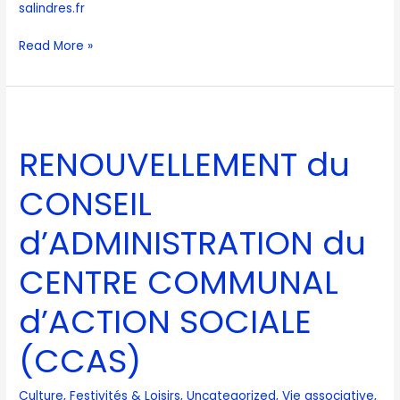
salindres.fr
Read More »
RENOUVELLEMENT
du
RENOUVELLEMENT du
CONSEIL
d’ADMINISTRATION
CONSEIL
du
CENTRE
d’ADMINISTRATION du
COMMUNAL
CENTRE COMMUNAL
d’ACTION
SOCIALE
d’ACTION SOCIALE
(CCAS)
(CCAS)
Culture
,
Festivités & Loisirs
,
Uncategorized
,
Vie associative
,