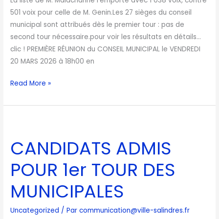
La liste de M. Malachanne l’emporte avec 1 038 voix, contre
501 voix pour celle de M. Genin.Les 27 sièges du conseil
municipal sont attribués dès le premier tour : pas de
second tour nécessaire.pour voir les résultats en détails…
clic ! PREMIÈRE RÉUNION du CONSEIL MUNICIPAL le VENDREDI
20 MARS 2026 à 18h00 en
Read More »
CANDIDATS
ADMIS
CANDIDATS ADMIS
POUR
1er
POUR 1er TOUR DES
TOUR
DES
MUNICIPALES
MUNICIPALES
Uncategorized
/ Par
communication@ville-salindres.fr